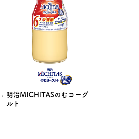
明治MICHITASのむヨーグ
ルト
栄養成分表示1本（100ml）
当たり
エネルギー 100kcal
たんぱく質 6.2g